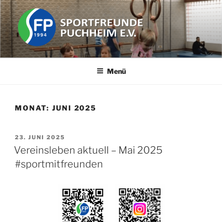
Zum
Inhalt
springen
SPORTFREUNDE PUCHHEIM
Der Freizeit Sportverein in der Stadt Puchheim im Landkreis
Fürstenfeldbruck (FFB) in Bayern (in der Nähe von München).
E.V.
Menü
MONAT:
JUNI 2025
VERÖFFENTLICHT
23. JUNI 2025
AM
Vereinsleben aktuell – Mai 2025
#sportmitfreunden