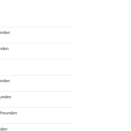
eunden
unden
eunden
eunden
tfreunden
nden