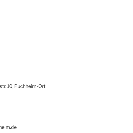
str. 10, Puchheim-Ort
 Hager E-M
heim.de