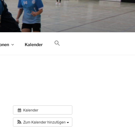
 (in der Nähe von München).
ionen
Kalender
Kalender
Zum Kalender hinzufügen