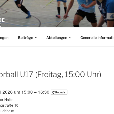
NDE PUCHHEIM E.V.
Stadt Puchheim im Landkreis Fürstenfeldbruck (FFB) in Bayern
ungen
Beiträge
Abteilungen
Generelle Informat
orball U17 (Freitag, 15:00 Uhr)
li 2026 um 15:00 – 16:30
Repeats
er Halle
ngstraße 10
Puchheim