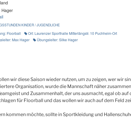
land
e Hager
il
SSTUNDEN KINDER / JUGENDLICHE
ung: Floorball
Ort: Laurenzer Sporthalle Mitterlängstr. 10 Puchheim-Ort
sleiter: Max Hager
Übungsleiter: Silke Hager
ollen wir diese Saison wieder nutzen, um zu zeigen, wer wir si
niertere Organisation, wurde die Mannschaft näher zusammeng
Teamgeist und Zusammenhalt, der uns ausmacht, egal ob auf d
hlagen für Floorball und das wollen wir auch auf dem Feld ze
n kommen möchte, sollte in Sportkleidung und Hallenschuh