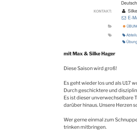
Deutsch
Silk
KONTAKT:
E-Ma
ÜBUNG
Abteil
Übung
mit Max & Silke Hager
Diese Saison wird groß!
Es geht wieder los und als U17 w
Durch geschicktere und diszipli
Es ist dieser unverwechselbare 
darüber hinaus. Unsere Herzen sc
Wer gerne einmal zum Schnupper
trinken mitbringen.