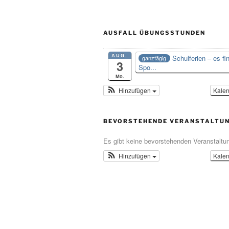
AUSFALL ÜBUNGSSTUNDEN
AUG.
Schulferien – es fi
ganztägig
3
Spo...
Mo.
Hinzufügen
Kale
BEVORSTEHENDE VERANSTALTU
Es gibt keine bevorstehenden Veranstaltu
Hinzufügen
Kale