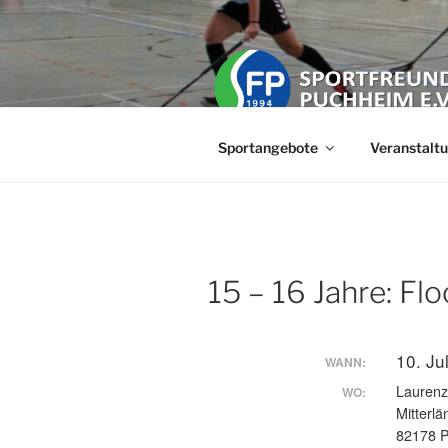
Zum
Inhalt
springen
SPORTFREU
Der Freizeit Sportverein in der 
Sportangebote
Veranstalt
15 – 16 Jahre: Flo
10. Ju
WANN:
Laurenz
WO:
Mitterlä
82178 