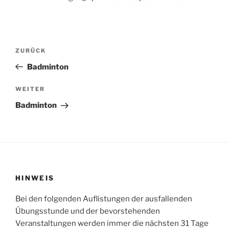
Beitragsnavigation
Vorheriger
ZURÜCK
Beitrag
Badminton
Nächster
WEITER
Beitrag
Badminton
HINWEIS
Bei den folgenden Auflistungen der ausfallenden
Übungsstunde und der bevorstehenden
Veranstaltungen werden immer die nächsten 31 Tage