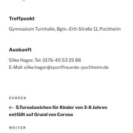
Treffpunkt
Gymnasium Turnhalle, Bgm.-Ertl-Straße 11, Puchheim
Auskunft
Silke Hager, Tel. 0176-45 53 25 88
E-Mail:
silke.hager
@
sportfreunde
–
puchheim
.
de
Beitragsnavigation
Vorheriger
ZURÜCK
Beitrag
5.Turnabzeichen für Kinder von 3-8 Jahren
entfällt auf Grund von Corona
Nächster
WEITER