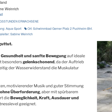
land
ne Weinrich
il
GSSTUNDEN ERWACHSENE
ung: Aqua-Sport
Ort: Schwimmbad Gerner Platz 2 Puchheim-Bhf.
leiter: Sabine Weinrich
guttut.
 Gesundheit und sanfte Bewegung
auf ideale
st besonders
gelenkschonend
, da der Auftrieb
zeitig der Wasserwiderstand die Muskulatur
en, motivierender Musik und guter Stimmung
ohne Überforderung
, aber mit spürbarem
rt die
Beweglichkeit, Kraft, Ausdauer und
itnesslevel geeignet.