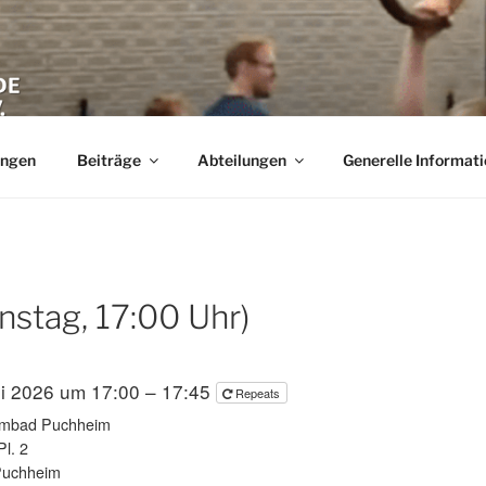
NDE PUCHHEIM E.V.
Stadt Puchheim im Landkreis Fürstenfeldbruck (FFB) in Bayern
ungen
Beiträge
Abteilungen
Generelle Informat
nstag, 17:00 Uhr)
li 2026 um 17:00 – 17:45
Repeats
mbad Puchheim
l. 2
Puchheim