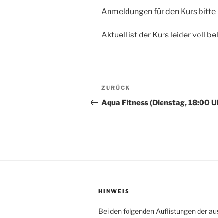
Anmeldungen für den Kurs bitte
Aktuell ist der Kurs leider voll b
Beitragsnavigation
Vorheriger
ZURÜCK
Beitrag
Aqua Fitness (Dienstag, 18:00 U
HINWEIS
Bei den folgenden Auflistungen der au