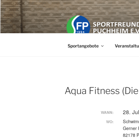
Zum
Inhalt
springen
SPORTFREU
Der Freizeit Sportverein in der 
Sportangebote
Veranstalt
Aqua Fitness (Die
28. Ju
WANN:
Schwim
WO:
Gerner P
82178 