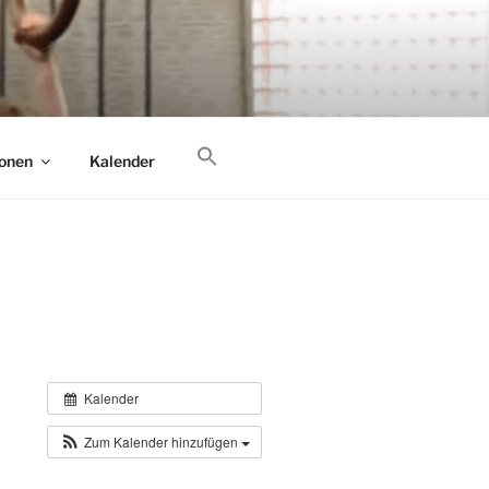
 (in der Nähe von München).
ionen
Kalender
Kalender
Zum Kalender hinzufügen