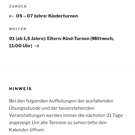
Beitragsnavigation
Vorheriger
ZURÜCK
Beitrag
05 – 07 Jahre: Kinderturnen
Nächster
WEITER
Beitrag
01 (ab 1,5 Jahre): Eltern-Kind-Turnen (Mittwoch,
11:00 Uhr)
HINWEIS
Bei den folgenden Auflistungen der ausfallenden
Übungsstunde und der bevorstehenden
Veranstaltungen werden immer die nächsten 31 Tage
angezeigt. Um alle Termine zu sehen bitte den
Kalender öffnen.