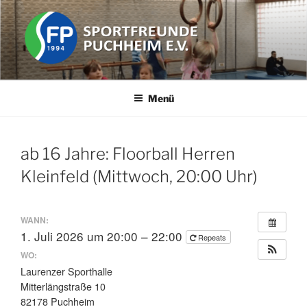
Zum
Inhalt
springen
SPORTFREUNDE PUCHHEIM
Der Freizeit Sportverein in der Stadt Puchheim im Landkreis
Fürstenfeldbruck (FFB) in Bayern (in der Nähe von München).
E.V.
Menü
ab 16 Jahre: Floorball Herren
Kleinfeld (Mittwoch, 20:00 Uhr)
WANN:
1. Juli 2026 um 20:00 – 22:00
Repeats
WO:
Laurenzer Sporthalle
Mitterlängstraße 10
82178 Puchheim