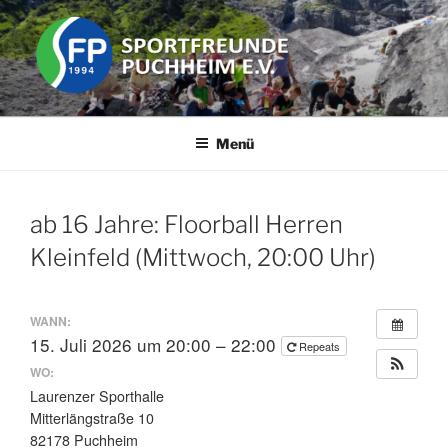
Zum
Inhalt
springen
SPORTFREUNDE PUCHHEIM
Der Freizeit Sportverein in der Stadt Puchheim im Landkreis
Fürstenfeldbruck (FFB) in Bayern (in der Nähe von München).
E.V.
Menü
ab 16 Jahre: Floorball Herren
Kleinfeld (Mittwoch, 20:00 Uhr)
WANN:
15. Juli 2026 um 20:00 – 22:00
Repeats
WO:
Laurenzer Sporthalle
Mitterlängstraße 10
82178 Puchheim