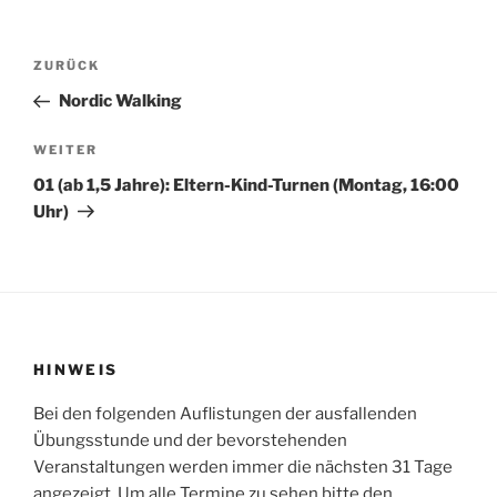
Beitragsnavigation
Vorheriger
ZURÜCK
Beitrag
Nordic Walking
Nächster
WEITER
Beitrag
01 (ab 1,5 Jahre): Eltern-Kind-Turnen (Montag, 16:00
Uhr)
HINWEIS
Bei den folgenden Auflistungen der ausfallenden
Übungsstunde und der bevorstehenden
Veranstaltungen werden immer die nächsten 31 Tage
angezeigt. Um alle Termine zu sehen bitte den