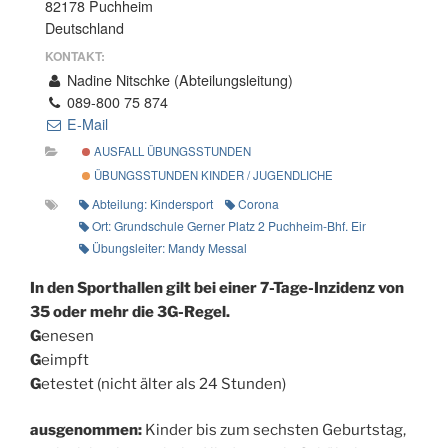
82178 Puchheim
Deutschland
KONTAKT:
Nadine Nitschke (Abteilungsleitung)
089-800 75 874
E-Mail
AUSFALL ÜBUNGSSTUNDEN
ÜBUNGSSTUNDEN KINDER / JUGENDLICHE
Abteilung: Kindersport
Corona
Ort: Grundschule Gerner Platz 2 Puchheim-Bhf. Eingang Schwi
Übungsleiter: Mandy Messal
In den Sporthallen gilt bei einer 7-Tage-Inzidenz von
35 oder mehr die 3G-Regel.
G
enesen
G
eimpft
G
etestet (nicht älter als 24 Stunden)
ausgenommen:
Kinder bis zum sechsten Geburtstag,