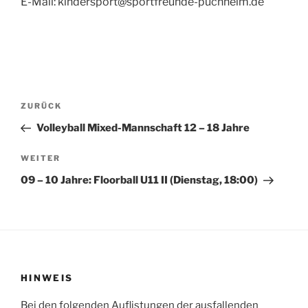
E-Mail: kindersport@sportfreunde-puchheim.de
Beitragsnavigation
Vorheriger
ZURÜCK
Beitrag
Volleyball Mixed-Mannschaft 12 – 18 Jahre
Nächster
WEITER
Beitrag
09 – 10 Jahre: Floorball U11 II (Dienstag, 18:00)
HINWEIS
Bei den folgenden Auflistungen der ausfallenden