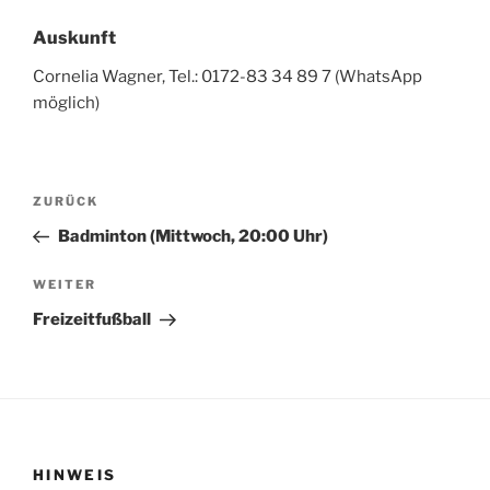
Auskunft
Cornelia Wagner, Tel.: 0172-83 34 89 7 (WhatsApp
möglich)
Beitragsnavigation
Vorheriger
ZURÜCK
Beitrag
Badminton (Mittwoch, 20:00 Uhr)
Nächster
WEITER
Beitrag
Freizeitfußball
HINWEIS