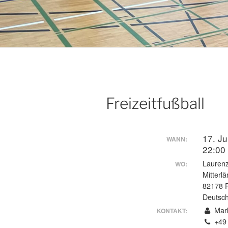
Freizeitfußball
17. Ju
WANN:
22:0
Laurenz
WO:
Mitterl
82178 
Deutsc
Mark
KONTAKT:
+49 