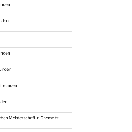
eunden
unden
eunden
eunden
tfreunden
nden
schen Meisterschaft in Chemnitz