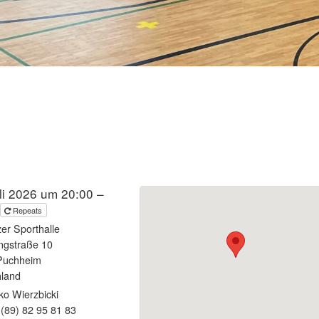
li 2026 um 20:00 –
0
Repeats
er Sporthalle
ängstraße 10
Puchheim
hland
o Wierzbicki
(89) 82 95 81 83