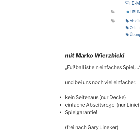
E-Ma
ÜBUN
Abtei
Ort: L
Übung
mit Marko Wierzbicki
„Fußball ist ein einfaches Spiel,…
und bei uns noch viel einfacher:
kein Seitenaus (nur Decke)
einfache Abseitsregel (nur Lin
Spielgarantie!
(frei nach Gary Lineker)