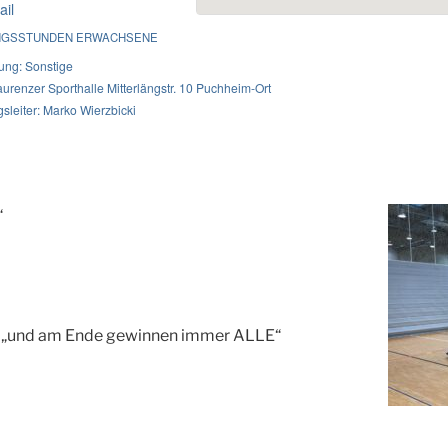
il
GSSTUNDEN ERWACHSENE
lung: Sonstige
aurenzer Sporthalle Mitterlängstr. 10 Puchheim-Ort
sleiter: Marko Wierzbicki
“
ie) „und am Ende gewinnen immer ALLE“