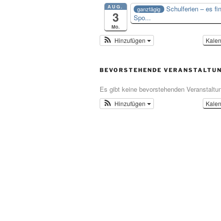
AUG.
Schulferien – es fi
ganztägig
3
Spo...
Mo.
Hinzufügen
Kale
BEVORSTEHENDE VERANSTALTU
Es gibt keine bevorstehenden Veranstaltu
Hinzufügen
Kale