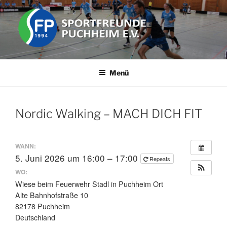
Zum
Inhalt
springen
SPORTFREUNDE PUCHHEIM
Der Freizeit Sportverein in der Stadt Puchheim im Landkreis
Fürstenfeldbruck (FFB) in Bayern (in der Nähe von München).
E.V.
Menü
Nordic Walking – MACH DICH FIT
WANN:
5. Juni 2026 um 16:00 – 17:00
Repeats
WO:
Wiese beim Feuerwehr Stadl in Puchheim Ort
Alte Bahnhofstraße 10
82178 Puchheim
Deutschland