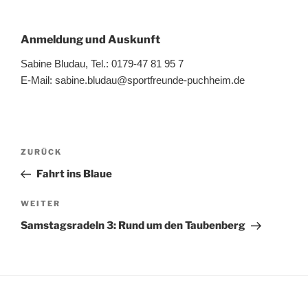
Anmeldung und Auskunft
Sabine Bludau, Tel.: 0179-47 81 95 7
E-Mail: sabine.bludau@sportfreunde-puchheim.de
Beitragsnavigation
Vorheriger
ZURÜCK
Beitrag
Fahrt ins Blaue
Nächster
WEITER
Beitrag
Samstagsradeln 3: Rund um den Taubenberg