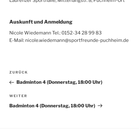
Laurenzer Sporthalle, Mitterlängstr. 8, Puchheim-Ort
Auskunft und Anmeldung
Nicole Wiedemann Tel.: 0152-34 28 99 83
E-Mail: nicole.wiedemann@sportfreunde-puchheim.de
Beitragsnavigation
Vorheriger
ZURÜCK
Beitrag
Badminton 4 (Donnerstag, 18:00 Uhr)
Nächster
WEITER
Beitrag
Badminton 4 (Donnerstag, 18:00 Uhr)