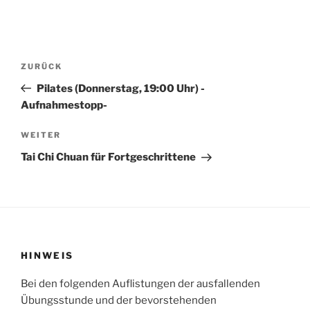
Beitragsnavigation
Vorheriger
ZURÜCK
Beitrag
Pilates (Donnerstag, 19:00 Uhr) -
Aufnahmestopp-
Nächster
WEITER
Beitrag
Tai Chi Chuan für Fortgeschrittene
HINWEIS
Bei den folgenden Auflistungen der ausfallenden
Übungsstunde und der bevorstehenden